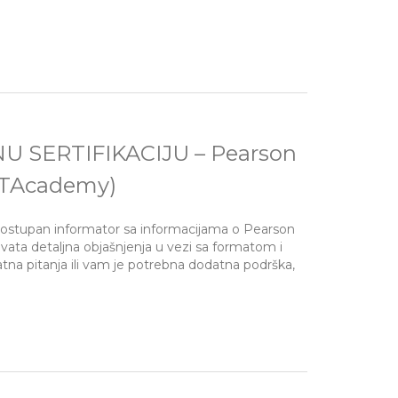
SERTIFIKACIJU – Pearson
 (ITAcademy)
dostupan informator sa informacijama o Pearson
hvata detaljna objašnjenja u vezi sa formatom i
tna pitanja ili vam je potrebna dodatna podrška,