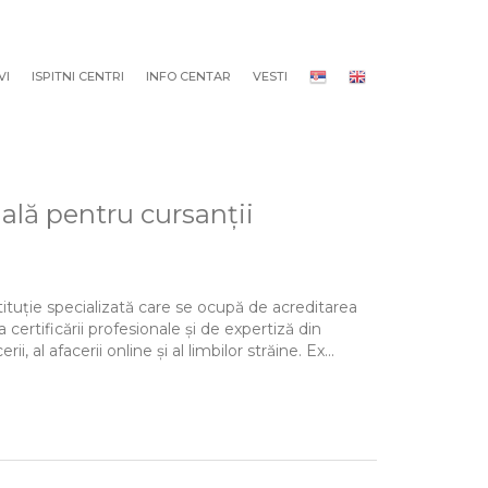
VI
ISPITNI CENTRI
INFO CENTAR
VESTI
ală pentru cursanții
tituție specializată care se ocupă de acreditarea
a certificării profesionale și de expertiză din
al afacerii online și al limbilor străine. Ex...