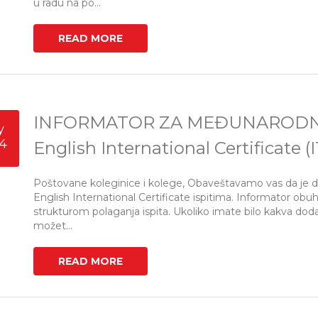
u radu na po...
READ MORE
INFORMATOR ZA MEĐUNARODNU 
y
4
English International Certificate
Poštovane koleginice i kolege, Obaveštavamo vas da je 
English International Certificate ispitima. Informator obu
strukturom polaganja ispita. Ukoliko imate bilo kakva doda
možet...
READ MORE