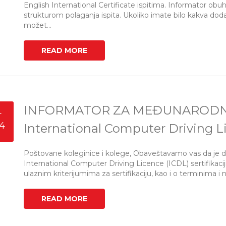
English International Certificate ispitima. Informator obu
strukturom polaganja ispita. Ukoliko imate bilo kakva doda
možet...
READ MORE
INFORMATOR ZA MEĐUNARODNU 
r
4
International Computer Driving L
Poštovane koleginice i kolege, Obaveštavamo vas da je d
International Computer Driving Licence (ICDL) sertifikaciji.
ulaznim kriterijumima za sertifikaciju, kao i o terminima i 
READ MORE