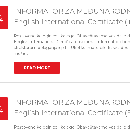
INFORMATOR ZA MEĐUNARODNU 
y
4
English International Certificate
Poštovane koleginice i kolege, Obaveštavamo vas da je 
English International Certificate ispitima. Informator obu
strukturom polaganja ispita. Ukoliko imate bilo kakva doda
možet...
READ MORE
INFORMATOR ZA MEĐUNARODNU 
y
4
English International Certificate
Poštovane koleginice i kolege, Obaveštavamo vas da je 