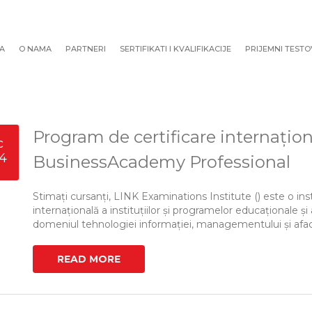
A
O NAMA
PARTNERI
SERTIFIKATI I KVALIFIKACIJE
PRIJEMNI TESTO
Program de certificare internațion
c
4
BusinessAcademy Professional
Stimați cursanți, LINK Examinations Institute () este o ins
internațională a instituțiilor și programelor educaționale și 
domeniul tehnologiei informației, managementului și afacerii, 
READ MORE