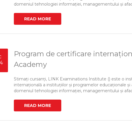
domeniul tehnologiei informației, managementului și afacerii, 
READ MORE
Program de certificare internațio
c
4
Academy
Stimați cursanți, LINK Examinations Institute () este o ins
internațională a instituțiilor și programelor educaționale și 
domeniul tehnologiei informației, managementului și afacerii, 
READ MORE