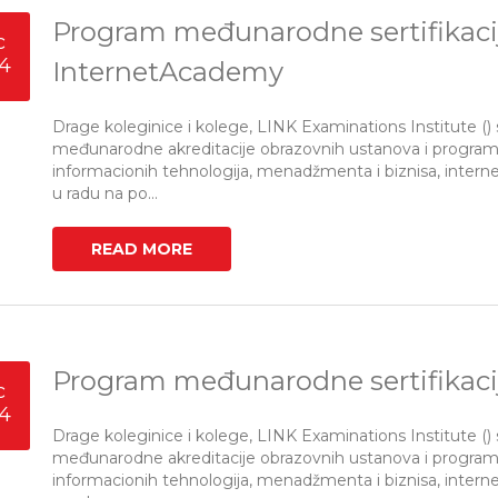
Program međunarodne sertifikacij
c
4
InternetAcademy
Drage koleginice i kolege, LINK Examinations Institute () s
međunarodne akreditacije obrazovnih ustanova i programa i 
informacionih tehnologija, menadžmenta i biznisa, internet
u radu na po...
READ MORE
Program međunarodne sertifikaci
c
4
Drage koleginice i kolege, LINK Examinations Institute () s
međunarodne akreditacije obrazovnih ustanova i programa i 
informacionih tehnologija, menadžmenta i biznisa, internet