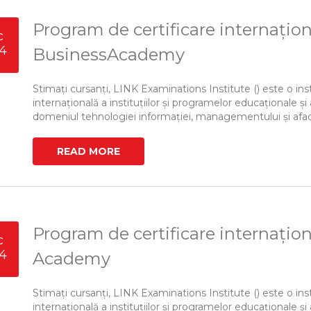
Program de certificare internațion
c
4
BusinessAcademy
Stimați cursanți, LINK Examinations Institute () este o ins
internațională a instituțiilor și programelor educaționale și 
domeniul tehnologiei informației, managementului și afacerii, 
READ MORE
Program de certificare internațio
c
4
Academy
Stimați cursanți, LINK Examinations Institute () este o ins
internațională a instituțiilor și programelor educaționale și 