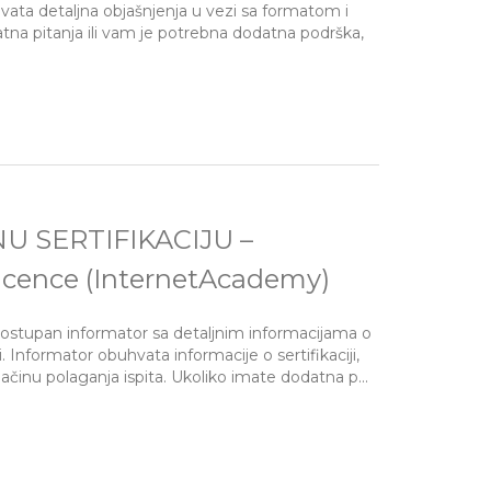
hvata detaljna objašnjenja u vezi sa formatom i
tna pitanja ili vam je potrebna dodatna podrška,
SERTIFIKACIJU –
icence (InternetAcademy)
ostupan informator sa detaljnim informacijama o
 Informator obuhvata informacije o sertifikaciji,
načinu polaganja ispita. Ukoliko imate dodatna p...