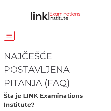
Toggle
navigation
NAJČEŠĆE
POSTAVLJENA
PITANJA (FAQ)
Šta je LINK Examinations
Institute?