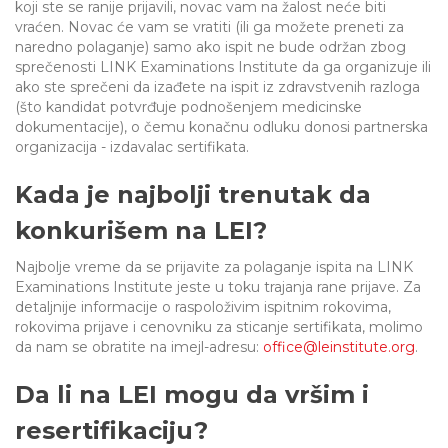
koji ste se ranije prijavili, novac vam na žalost neće biti
vraćen. Novac će vam se vratiti (ili ga možete preneti za
naredno polaganje) samo ako ispit ne bude održan zbog
sprečenosti LINK Examinations Institute da ga organizuje ili
ako ste sprečeni da izađete na ispit iz zdravstvenih razloga
(što kandidat potvrđuje podnošenjem medicinske
dokumentacije), o čemu konačnu odluku donosi partnerska
organizacija - izdavalac sertifikata.
Kada je najbolji trenutak da
konkurišem na LEI?
Najbolje vreme da se prijavite za polaganje ispita na LINK
Examinations Institute jeste u toku trajanja rane prijave. Za
detaljnije informacije o raspoloživim ispitnim rokovima,
rokovima prijave i cenovniku za sticanje sertifikata, molimo
da nam se obratite na imejl-adresu:
office@leinstitute.org
.
Da li na LEI mogu da vršim i
resertifikaciju?