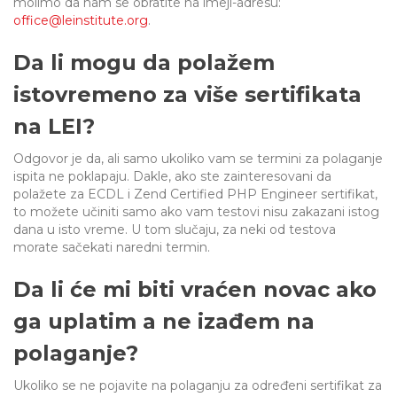
molimo da nam se obratite na imejl-adresu:
office@leinstitute.org
.
Da li mogu da polažem
istovremeno za više sertifikata
na LEI?
Odgovor je da, ali samo ukoliko vam se termini za polaganje
ispita ne poklapaju. Dakle, ako ste zainteresovani da
polažete za ECDL i Zend Certified PHP Engineer sertifikat,
to možete učiniti samo ako vam testovi nisu zakazani istog
dana u isto vreme. U tom slučaju, za neki od testova
morate sačekati naredni termin.
Da li će mi biti vraćen novac ako
ga uplatim a ne izađem na
polaganje?
Ukoliko se ne pojavite na polaganju za određeni sertifikat za