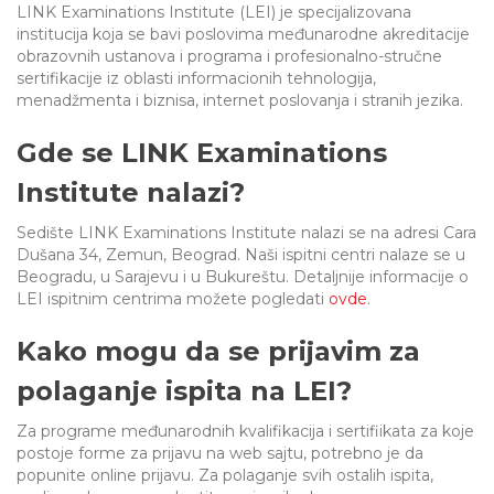
LINK Examinations Institute (LEI) je specijalizovana
institucija koja se bavi poslovima međunarodne akreditacije
obrazovnih ustanova i programa i profesionalno-stručne
sertifikacije iz oblasti informacionih tehnologija,
menadžmenta i biznisa, internet poslovanja i stranih jezika.
Gde se LINK Examinations
Institute nalazi?
Sedište LINK Examinations Institute nalazi se na adresi Cara
Dušana 34, Zemun, Beograd. Naši ispitni centri nalaze se u
Beogradu, u Sarajevu i u Bukureštu. Detaljnije informacije o
LEI ispitnim centrima možete pogledati
ovde
.
Kako mogu da se prijavim za
polaganje ispita na LEI?
Za programe međunarodnih kvalifikacija i sertifiikata za koje
postoje forme za prijavu na web sajtu, potrebno je da
popunite online prijavu. Za polaganje svih ostalih ispita,