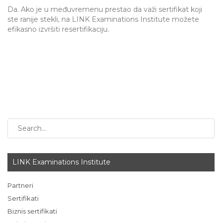
Da. Ako je u međuvremenu prestao da važi sertifikat koji
ste ranije stekli, na LINK Examinations Institute možete
efikasno izvršiti resertifikaciju.
LINK Examinations Institute
Partneri
Sertifikati
Biznis sertifikati