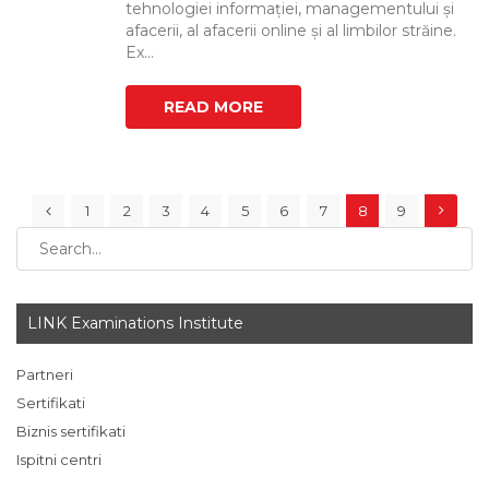
tehnologiei informației, managementului și
afacerii, al afacerii online și al limbilor străine.
Ex...
READ MORE
1
2
3
4
5
6
7
8
9
LINK Examinations Institute
Partneri
Sertifikati
Biznis sertifikati
Ispitni centri