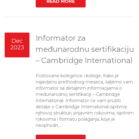
READ MORE
Informator za
Dec
2023
međunarodnu sertifikaciju
– Cambridge International
Poštovane koleginice i kolege, Kako je
najavljeno prethodnog meseca, šaljemo vam
informator sa detaljnim informacijama o
međunarodnoj sertifikaciji – Cambridge
International. Informator će vam pružiti
detalje o Cambridge International ispitima:
njihovoj strukturi, prijavnim rokovima, ispitnim
rokovima i formatu polaganja, koje je
neophodn...