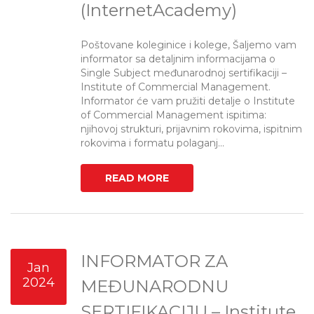
(InternetAcademy)
Poštovane koleginice i kolege, Šaljemo vam
informator sa detaljnim informacijama o
Single Subject međunarodnoj sertifikaciji –
Institute of Commercial Management.
Informator će vam pružiti detalje o Institute
of Commercial Management ispitima:
njihovoj strukturi, prijavnim rokovima, ispitnim
rokovima i formatu polaganj...
READ MORE
INFORMATOR ZA
Jan
2024
MEĐUNARODNU
SERTIFIKACIJU – Institute