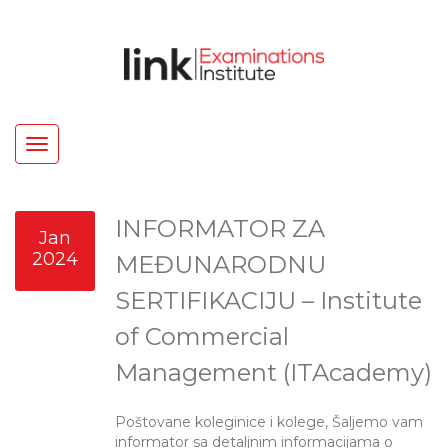
Toggle
navigation
INFORMATOR ZA
Jan
2024
MEĐUNARODNU
SERTIFIKACIJU – Institute
of Commercial
Management (ITAcademy)
Poštovane koleginice i kolege, Šaljemo vam
informator sa detaljnim informacijama o