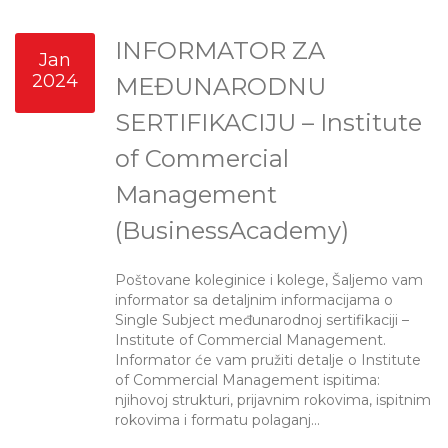
INFORMATOR ZA
Jan
2024
MEĐUNARODNU
SERTIFIKACIJU – Institute
of Commercial
Management
(BusinessAcademy)
Poštovane koleginice i kolege, Šaljemo vam
informator sa detaljnim informacijama o
Single Subject međunarodnoj sertifikaciji –
Institute of Commercial Management.
Informator će vam pružiti detalje o Institute
of Commercial Management ispitima:
njihovoj strukturi, prijavnim rokovima, ispitnim
rokovima i formatu polaganj...