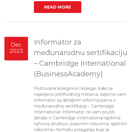
READ MORE
Informator za
Dec
2023
međunarodnu sertifikaciju
– Cambridge International
(BusinessAcademy)
Poštovane koleginice i kolege, Kako je
najavljeno prethodnog meseca, šaljemo vam
informator sa detaljnim informacijama o
međunarodnoj sertifikaciji – Cambridge
International. Informator će vam pružiti
detalje o Cambridge International ispitima:
njihovoj strukturi, prijavnim rokovima, ispitnim
rokovima i formatu polaganja, koje je