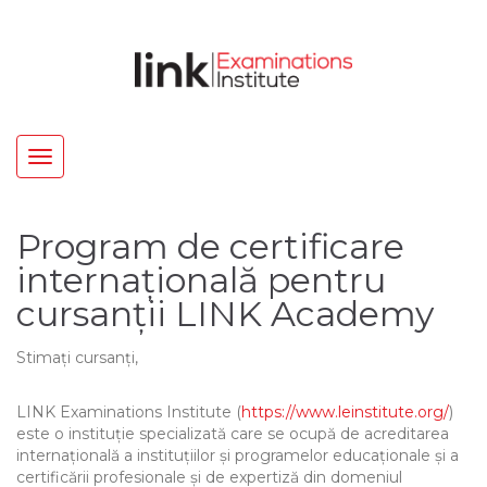
Toggle
navigation
Program de certificare
internațională pentru
cursanții LINK Academy
Stimați cursanți,
LINK Examinations Institute (
https://www.leinstitute.org/
)
este o instituție specializată care se ocupă de acreditarea
internațională a instituțiilor și programelor educaționale și a
certificării profesionale și de expertiză din domeniul