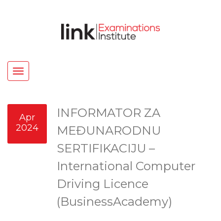
Toggle
navigation
INFORMATOR ZA
Apr
2024
MEĐUNARODNU
SERTIFIKACIJU –
International Computer
Driving Licence
(BusinessAcademy)