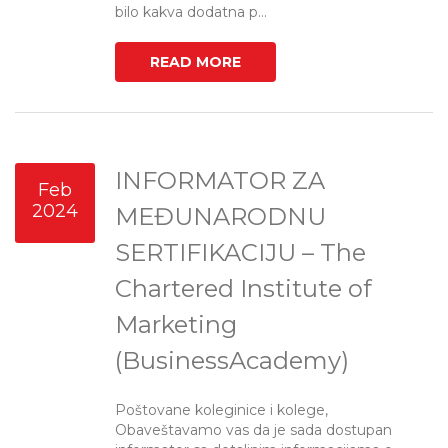
bilo kakva dodatna p...
READ MORE
INFORMATOR ZA
Feb
2024
MEĐUNARODNU
SERTIFIKACIJU – The
Chartered Institute of
Marketing
(BusinessAcademy)
Poštovane koleginice i kolege,
Obaveštavamo vas da je sada dostupan