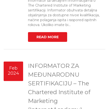
informator sa detaljnim informacijama o
The Chartered Institute of Marketing
sertifikaciji. Informator obuhvata detaljna
objašnjenja za dostupne nivoe kvalifikacija,
načine polaganja ispita i raspored ispitnih
rokova. Ukoliko imate bi...
READ MORE
INFORMATOR ZA
Feb
2024
MEĐUNARODNU
SERTIFIKACIJU – The
Chartered Institute of
Marketing