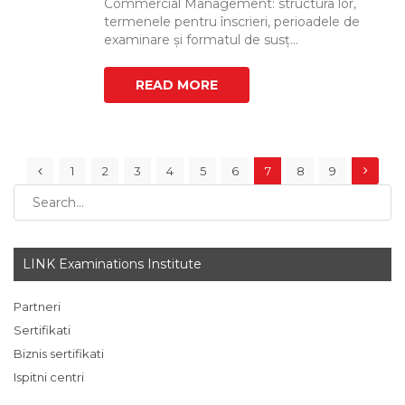
Commercial Management: structura lor,
termenele pentru înscrieri, perioadele de
examinare și formatul de susț...
READ MORE
1
2
3
4
5
6
7
8
9
LINK Examinations Institute
Partneri
Sertifikati
Biznis sertifikati
Ispitni centri