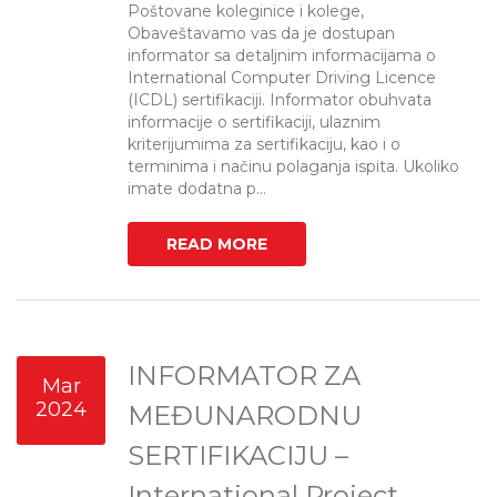
Poštovane koleginice i kolege,
Obaveštavamo vas da je dostupan
informator sa detaljnim informacijama o
International Computer Driving Licence
(ICDL) sertifikaciji. Informator obuhvata
informacije o sertifikaciji, ulaznim
kriterijumima za sertifikaciju, kao i o
terminima i načinu polaganja ispita. Ukoliko
imate dodatna p...
READ MORE
INFORMATOR ZA
Mar
2024
MEĐUNARODNU
SERTIFIKACIJU –
International Project