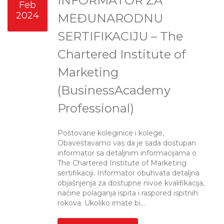
INFORMATOR ZA
Feb
2024
MEĐUNARODNU
SERTIFIKACIJU – The
Chartered Institute of
Marketing
(BusinessAcademy
Professional)
Poštovane koleginice i kolege,
Obaveštavamo vas da je sada dostupan
informator sa detaljnim informacijama o
The Chartered Institute of Marketing
sertifikaciji. Informator obuhvata detaljna
objašnjenja za dostupne nivoe kvalifikacija,
načine polaganja ispita i raspored ispitnih
rokova. Ukoliko imate bi...