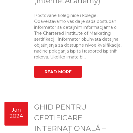
(InternetAcademy)
Poštovane koleginice i kolege,
Obaveštavamo vas da je sada dostupan
informator sa detaljnim informacijama o
The Chartered Institute of Marketing
sertifikaciji. Informator obuhvata detaljna
objašnjenja za dostupne nivoe kvalifikacija,
načine polaganja ispita i raspored ispitnih
rokova. Ukoliko imate bi...
READ MORE
GHID PENTRU
Jan
2024
CERTIFICARE
INTERNAȚIONALĂ –