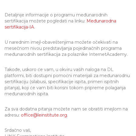
Detaljnije informacije o programu međunarodnih
sertifikacija možete pogledati na linku:
Međunarodna
sertifikacija-IA
.
U narednim imejl-obaveštenjima možete očekivati na
mesečnom nivou predstavljanja pojedinačnih programa
međunarodnih sertifikacija za polaznike InternetAcademy.
Takođe, uskoro će vam, u okviru vaših naloga na DL
platformi, biti dostupni pomoćni materijali za međunarodnu
sertifikaciju (silabusi, specifikacije ispita, primeri ispitnih
pitanja), koji će vam biti korisni tokom pripreme polaganja
međunarodnih ispita.
Za sva dodatna pitanja možete nam se obratiti imejlom na
adresu:
office@leinstitute.org
.
Srdačno vaš,