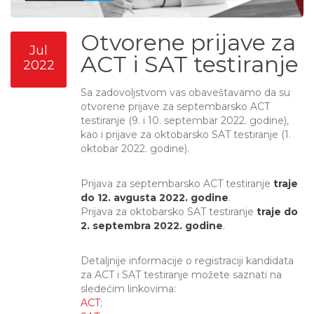
Otvorene prijave za
Jul
ACT i SAT testiranje
2022
Sa zadovoljstvom vas obaveštavamo da su
otvorene prijave za septembarsko ACT
testiranje (9. i 10. septembar 2022. godine),
kao i prijave za oktobarsko SAT testiranje (1.
oktobar 2022. godine).
Prijava za septembarsko ACT testiranje
traje
do 12. avgusta 2022. godine
.
Prijava za oktobarsko SAT testiranje
traje do
2. septembra 2022. godine
.
Detaljnije informacije o registraciji kandidata
za ACT i SAT testiranje možete saznati na
sledećim linkovima:
ACT
;