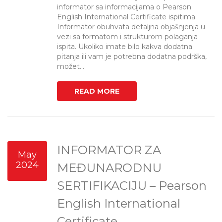
informator sa informacijama o Pearson
English International Certificate ispitima.
Informator obuhvata detaljna objašnjenja u
vezi sa formatom i strukturom polaganja
ispita. Ukoliko imate bilo kakva dodatna
pitanja ili vam je potrebna dodatna podrška,
možet...
READ MORE
INFORMATOR ZA
May
2024
MEĐUNARODNU
SERTIFIKACIJU – Pearson
English International
Certificate