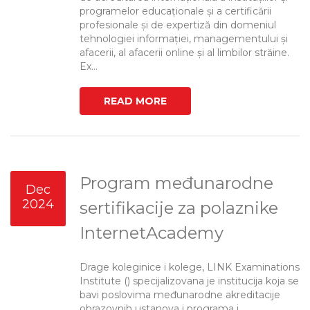
programelor educaționale și a certificării
profesionale și de expertiză din domeniul
tehnologiei informației, managementului și
afacerii, al afacerii online și al limbilor străine.
Ex...
READ MORE
Program međunarodne
Dec
2024
sertifikacije za polaznike
InternetAcademy
Drage koleginice i kolege, LINK Examinations
Institute () specijalizovana je institucija koja se
bavi poslovima međunarodne akreditacije
obrazovnih ustanova i programa i