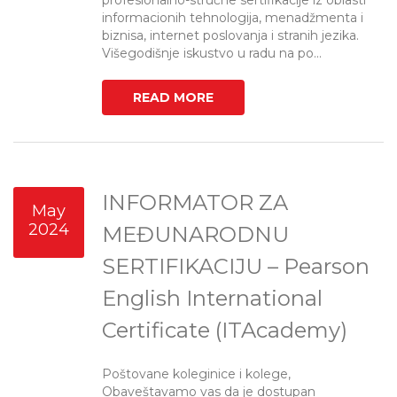
profesionalno-stručne sertifikacije iz oblasti
informacionih tehnologija, menadžmenta i
biznisa, internet poslovanja i stranih jezika.
Višegodišnje iskustvo u radu na po...
READ MORE
INFORMATOR ZA
May
2024
MEĐUNARODNU
SERTIFIKACIJU – Pearson
English International
Certificate (ITAcademy)
Poštovane koleginice i kolege,
Obaveštavamo vas da je dostupan