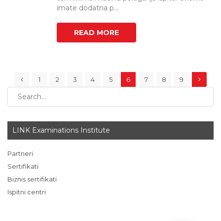
imate dodatna p...
READ MORE
1
2
3
4
5
6
7
8
9
LINK Examinations Institute
Partneri
Sertifikati
Biznis sertifikati
Ispitni centri