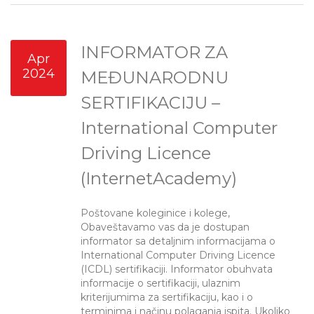
INFORMATOR ZA
Apr
2024
MEĐUNARODNU
SERTIFIKACIJU –
International Computer
Driving Licence
(InternetAcademy)
Poštovane koleginice i kolege,
Obaveštavamo vas da je dostupan
informator sa detaljnim informacijama o
International Computer Driving Licence
(ICDL) sertifikaciji. Informator obuhvata
informacije o sertifikaciji, ulaznim
kriterijumima za sertifikaciju, kao i o
terminima i načinu polaganja ispita. Ukoliko