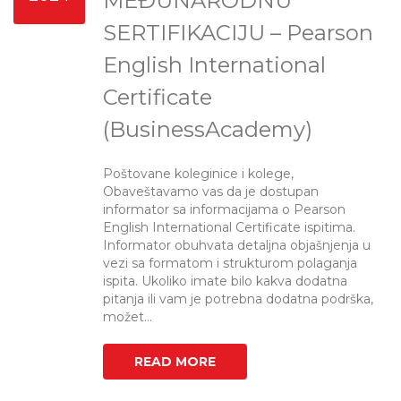
MEĐUNARODNU
SERTIFIKACIJU – Pearson
English International
Certificate
(BusinessAcademy)
Poštovane koleginice i kolege,
Obaveštavamo vas da je dostupan
informator sa informacijama o Pearson
English International Certificate ispitima.
Informator obuhvata detaljna objašnjenja u
vezi sa formatom i strukturom polaganja
ispita. Ukoliko imate bilo kakva dodatna
pitanja ili vam je potrebna dodatna podrška,
možet...
READ MORE