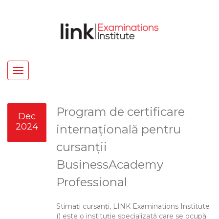
Toggle
navigation
Program de certificare
Dec
2024
internațională pentru
cursanții
BusinessAcademy
Professional
Stimați cursanți, LINK Examinations Institute
() este o instituție specializată care se ocupă