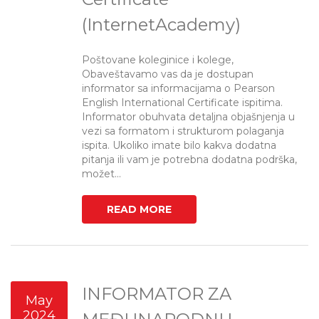
(InternetAcademy)
Poštovane koleginice i kolege,
Obaveštavamo vas da je dostupan
informator sa informacijama o Pearson
English International Certificate ispitima.
Informator obuhvata detaljna objašnjenja u
vezi sa formatom i strukturom polaganja
ispita. Ukoliko imate bilo kakva dodatna
pitanja ili vam je potrebna dodatna podrška,
možet...
READ MORE
INFORMATOR ZA
May
2024