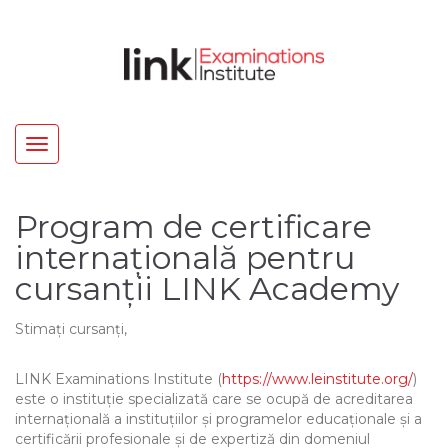
Toggle
navigation
Program de certificare
internațională pentru
cursanții LINK Academy
Stimați cursanți,
LINK Examinations Institute (
https://www.leinstitute.org/
)
este o instituție specializată care se ocupă de acreditarea
internațională a instituțiilor și programelor educaționale și a
certificării profesionale și de expertiză din domeniul