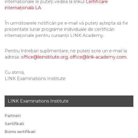
internaționale le puteți vedea la linkul
Certificare
internațională LA
.
În următoarele notificări pe e-mail vă puteți aștepta să fie
prezentate lunar programe individuale de certificări
internaționale pentru cursanții LINK Academy.
Pentru întrebări suplimentare, ne puteți scrie un e-mail la
adresa:
office@leinstitute.org
,
office@link-academy.com
.
Cu stimă,
LINK Examinations Institute
LINK Examinations Institute
Partneri
Sertifikati
Biznis sertifikati