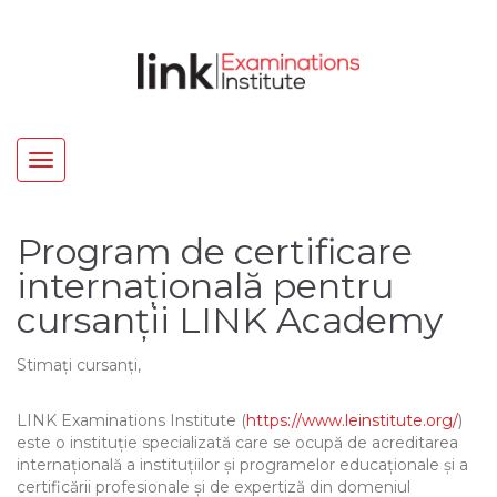
Toggle
navigation
Program de certificare
internațională pentru
cursanții LINK Academy
Stimați cursanți,
LINK Examinations Institute (
https://www.leinstitute.org/
)
este o instituție specializată care se ocupă de acreditarea
internațională a instituțiilor și programelor educaționale și a
certificării profesionale și de expertiză din domeniul