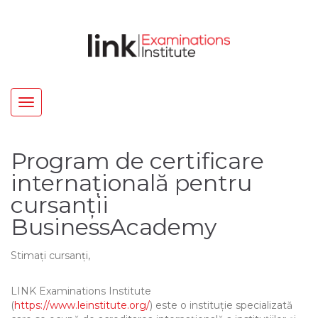
Toggle
navigation
Program de certificare
internațională pentru
cursanții
BusinessAcademy
Stimați cursanți,
LINK Examinations Institute
(
https://www.leinstitute.org/
) este o instituție specializată