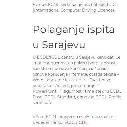
Evrope ECDL sertifikat je poznat kao ICDL
(International Computer Driving Licence).
Polaganje ispita
u Sarajevu
U ECDL/ICDL centru u Sarajevu kandidati će
imati mogućnost da polažu ispite iz oblasti
kao što su: osnove korišćenja računara,
osnove korišćenja interneta, obrada teksta –
Word, tabelarne kalkulacije – Excel, baze
podataka – Access, prezentacije –
PowerPoint, IT sigurnost i time steknu ECDL
Base, ECDL Standard, odnosno ECDL Profile
sertifikate.
Više o ECDL programu možete saznati na
sledećem linku:
ECDL/ICDL
.