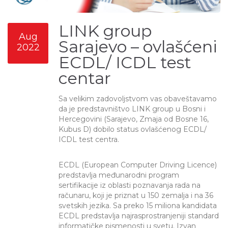
LINK group
Aug
Sarajevo – ovlašćeni
2022
ECDL/ ICDL test
centar
Sa velikim zadovoljstvom vas obaveštavamo
da je predstavništvo LINK group u Bosni i
Hercegovini (Sarajevo, Zmaja od Bosne 16,
Kubus D) dobilo status ovlašćenog ECDL/
ICDL test centra.
ECDL (European Computer Driving Licence)
predstavlja međunarodni program
sertifikacije iz oblasti poznavanja rada na
računaru, koji je priznat u 150 zemalja i na 36
svetskih jezika. Sa preko 15 miliona kandidata
ECDL predstavlja najrasprostranjeniji standard
informatičke pismenosti u svetu. Izvan