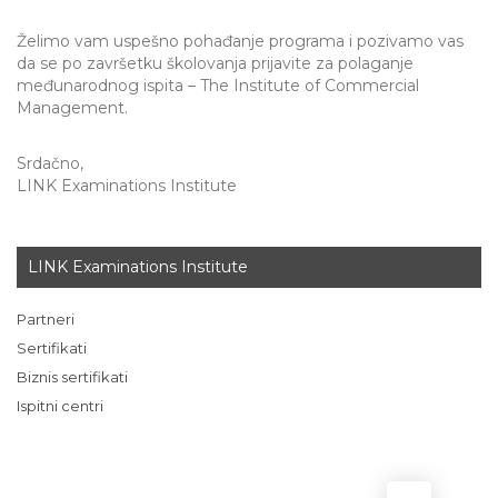
Želimo vam uspešno pohađanje programa i pozivamo vas
da se po završetku školovanja prijavite za polaganje
međunarodnog ispita – The Institute of Commercial
Management.
Srdačno,
LINK Examinations Institute
LINK Examinations Institute
Partneri
Sertifikati
Biznis sertifikati
Ispitni centri