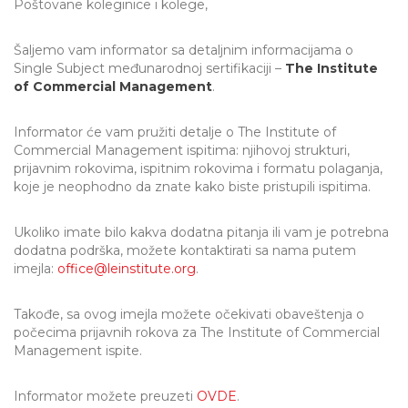
Poštovane koleginice i kolege,
Šaljemo vam informator sa detaljnim informacijama o
Single Subject međunarodnoj sertifikaciji –
The Institute
of Commercial Management
.
Informator će vam pružiti detalje o The Institute of
Commercial Management ispitima: njihovoj strukturi,
prijavnim rokovima, ispitnim rokovima i formatu polaganja,
koje je neophodno da znate kako biste pristupili ispitima.
Ukoliko imate bilo kakva dodatna pitanja ili vam je potrebna
dodatna podrška, možete kontaktirati sa nama putem
imejla:
office@leinstitute.org
.
Takođe, sa ovog imejla možete očekivati obaveštenja o
počecima prijavnih rokova za The Institute of Commercial
Management ispite.
Informator možete preuzeti
OVDE
.