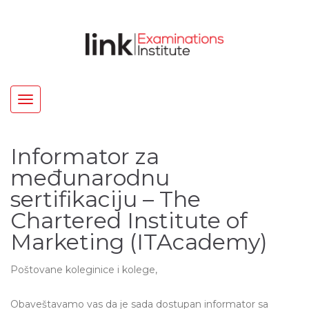
Toggle
navigation
Informator za
međunarodnu
sertifikaciju – The
Chartered Institute of
Marketing (ITAcademy)
Poštovane koleginice i kolege,
Obaveštavamo vas da je sada dostupan informator sa