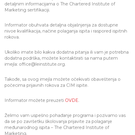
detaljnim informacijama o The Chartered Institute of
Marketing sertifikaciji.
Informator obuhvata detaljna objašnjenja za dostupne
nivoe kvalifikacija, načine polaganja ispita i raspored ispitnih
rokova.
Ukoliko imate bilo kakva dodatna pitanja ili vam je potrebna
dodatna podrška, možete kontaktirati sa nama putem
imejla: office@leinstitute.org.
Takođe, sa ovog imejla možete očekivati obaveštenja o
počecima prijavnih rokova za CIM ispite.
Informator možete preuzeti
OVDE
.
Želimo vam uspešno pohađanje programa i pozivamo vas
da se po završetku školovanja prijavite za polaganje
međunarodnog ispita – The Chartered Institute of
Marketing.