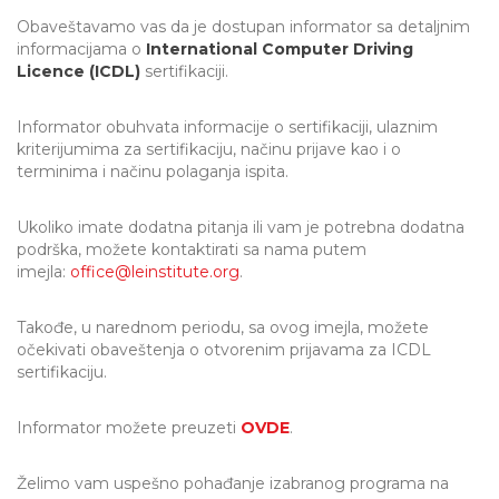
Obaveštavamo vas da je dostupan informator sa detaljnim
informacijama o
International Computer Driving
Licence (ICDL)
sertifikaciji.
Informator obuhvata informacije o sertifikaciji, ulaznim
kriterijumima za sertifikaciju, načinu prijave kao i o
terminima i načinu polaganja ispita.
Ukoliko imate dodatna pitanja ili vam je potrebna dodatna
podrška, možete kontaktirati sa nama putem
imejla:
office@leinstitute.org
.
Takođe, u narednom periodu, sa ovog imejla, možete
očekivati obaveštenja o otvorenim prijavama za ICDL
sertifikaciju.
Informator možete preuzeti
OVDE
.
Želimo vam uspešno pohađanje izabranog programa na