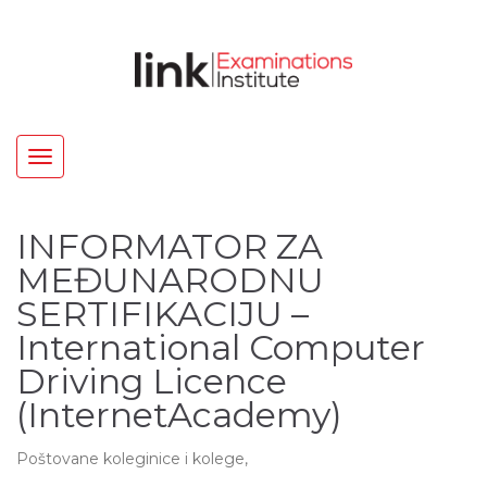
Toggle
navigation
INFORMATOR ZA
MEĐUNARODNU
SERTIFIKACIJU –
International Computer
Driving Licence
(InternetAcademy)
Poštovane koleginice i kolege,