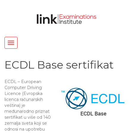
Toggle
navigation
ECDL Base sertifikat
ECDL – European
Computer Driving
Licence (Evropska
licenca računarskih
veština) je
međunarodno priznat
sertifikat u više od 140
zemalja sveta koji se
odnosi na upotrebu