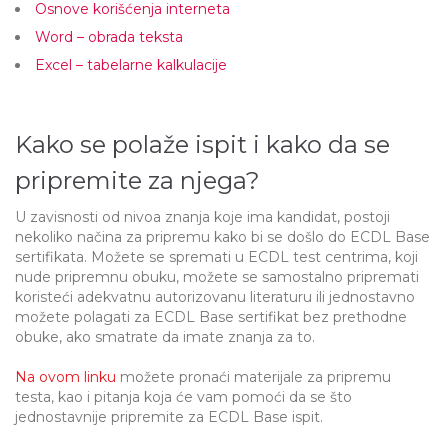
Osnove korišćenja interneta
Word – obrada teksta
Excel – tabelarne kalkulacije
Kako se polaže ispit i kako da se
pripremite za njega?
U zavisnosti od nivoa znanja koje ima kandidat, postoji
nekoliko načina za pripremu kako bi se došlo do ECDL Base
sertifikata. Možete se spremati u ECDL test centrima, koji
nude pripremnu obuku, možete se samostalno pripremati
koristeći adekvatnu autorizovanu literaturu ili jednostavno
možete polagati za ECDL Base sertifikat bez prethodne
obuke, ako smatrate da imate znanja za to.
Na ovom linku
možete pronaći materijale za pripremu
testa, kao i pitanja koja će vam pomoći da se što
jednostavnije pripremite za ECDL Base ispit.