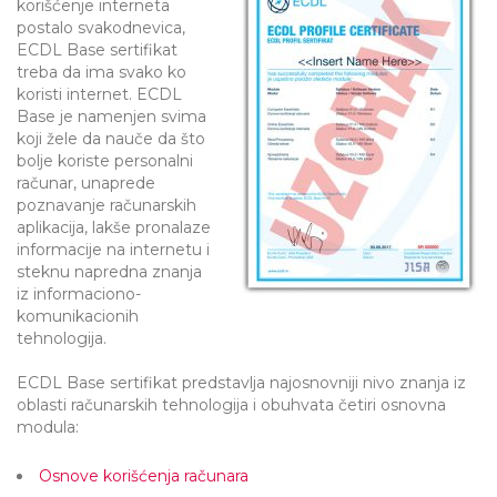
korišćenje interneta
postalo svakodnevica,
ECDL Base sertifikat
treba da ima svako ko
koristi internet. ECDL
Base je namenjen svima
koji žele da nauče da što
bolje koriste personalni
računar, unaprede
poznavanje računarskih
aplikacija, lakše pronalaze
informacije na internetu i
steknu napredna znanja
iz informaciono-
komunikacionih
tehnologija.
ECDL Base sertifikat predstavlja najosnovniji nivo znanja iz
oblasti računarskih tehnologija i obuhvata četiri osnovna
modula:
Osnove korišćenja računara