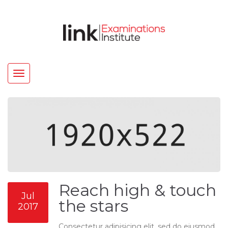
Toggle
navigation
Reach high & touch
Jul
the stars
2017
Consectetur adipisicing elit, sed do eiusmod