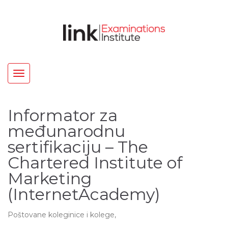
Toggle
navigation
Informator za
međunarodnu
sertifikaciju – The
Chartered Institute of
Marketing
(InternetAcademy)
Poštovane koleginice i kolege,