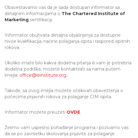
Obaveštavamo vas da je sada dostupan informator sa
detaljnim informacijama o
The Chartered Institute of
Marketing
sertifikaciji.
Informator obuhvata detaljna objašnjenja za dostupne
nivoe kvalifikacija, načine polaganja ispita i raspored ispitnih
rokova.
Ukoliko imate bilo kakva dodatna pitanja ili vam je potrebna
dodatna podrška, možete kontaktirati sa nama putem
imejla:
office@leinstitute.org
.
Takođe, sa ovog imejla možete očekivati obaveštenja o
počecima prijavnih rokova za polaganje CIM ispita.
Informator možete preuzeti
OVDE
.
Želimo vam uspešno pohađanje programa i pozivamo vas
da se po završetku školovanja prijavite za polaganje