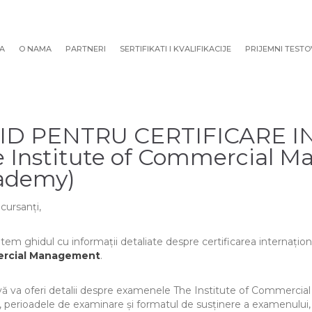
A
O NAMA
PARTNERI
SERTIFIKATI I KVALIFIKACIJE
PRIJEMNI TESTO
ID PENTRU CERTIFICARE I
 Institute of Commercial 
ademy)
cursanți,
item ghidul cu informații detaliate despre certificarea internațio
rcial Management
.
vă va oferi detalii despre examenele The Institute of Commercia
i, perioadele de examinare și formatul de susținere a examenului, p