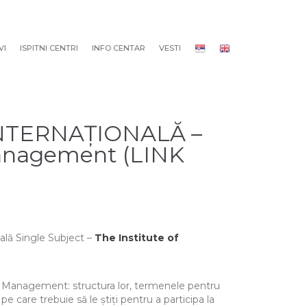
VI
ISPITNI CENTRI
INFO CENTAR
VESTI
NTERNAȚIONALĂ –
Management (LINK
nală Single Subject –
The Institute of
l Management: structura lor, termenele pentru
e care trebuie să le știți pentru a participa la