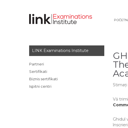
POČETN
LINK Examinations Institute
GH
The
Partneri
Ac
Sertifikati
Biznis sertifikati
Stimați 
Ispitni centri
Vă trim
Comme
Ghidul 
înscrier