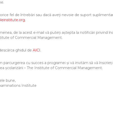
e.
orice fel de întrebări sau dacă aveți nevoie de suport suplimentar,
leinstitute.org
.
enea, de la acest e-mail vă puteți aștepta la notificări privind 
stitute of Commercial Management.
descărca ghidul de
AICI
.
m parcurgerea cu succes a programei și vă invităm să vă înscrieți
area școlarizării – The Institute of Commercial Management.
ele bune,
aminations Institute