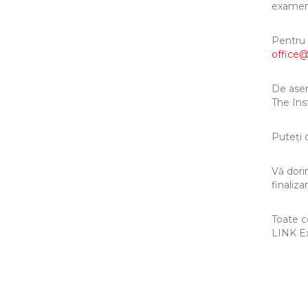
examen
Pentru 
office@
De asem
The In
Puteți 
Vă dori
finaliz
Toate c
LINK Ex