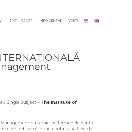
VI
ISPITNI CENTRI
INFO CENTAR
VESTI
NTERNAȚIONALĂ –
Management
nală Single Subject –
The Institute of
l Management: structura lor, termenele pentru
e care trebuie să le știți pentru a participa la