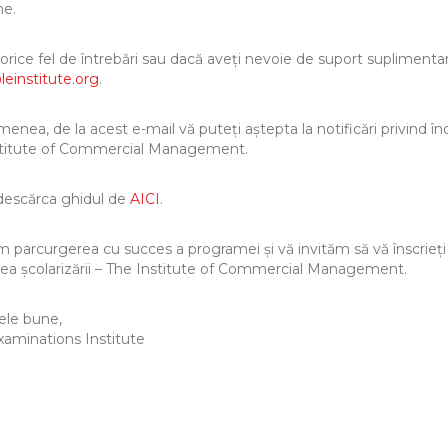
e.
orice fel de întrebări sau dacă aveți nevoie de suport suplimentar,
leinstitute.org
.
enea, de la acest e-mail vă puteți aștepta la notificări privind 
stitute of Commercial Management.
descărca ghidul de
AICI
.
m parcurgerea cu succes a programei și vă invităm să vă înscrieți
area școlarizării – The Institute of Commercial Management.
ele bune,
aminations Institute