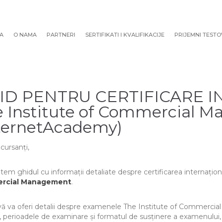
A
O NAMA
PARTNERI
SERTIFIKATI I KVALIFIKACIJE
PRIJEMNI TESTO
ID PENTRU CERTIFICARE I
 Institute of Commercial 
ternetAcademy)
cursanți,
item ghidul cu informații detaliate despre certificarea internațio
rcial Management
.
vă va oferi detalii despre examenele The Institute of Commercia
i, perioadele de examinare și formatul de susținere a examenului, p