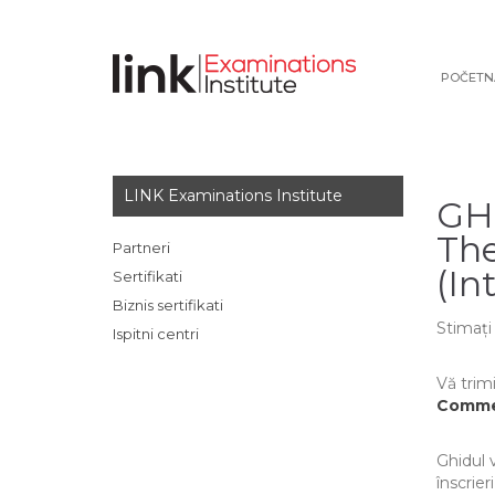
POČETN
LINK Examinations Institute
GH
The
Partneri
(In
Sertifikati
Biznis sertifikati
Stimați 
Ispitni centri
Vă trim
Comme
Ghidul 
înscrier