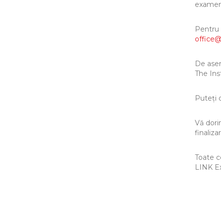
examen
Pentru 
office@
De asem
The In
Puteți 
Vă dori
finaliz
Toate c
LINK Ex