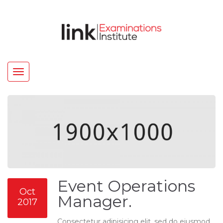
Toggle
navigation
Event Operations
Oct
Manager.
2017
Consectetur adipisicing elit, sed do eiusmod